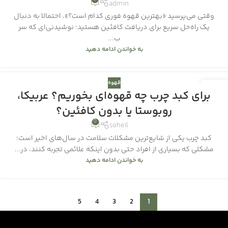
admin
وقتی می‌پرسید «بهترین قهوه فوری کدام است؟»، احتمالا به دنبال
یک راه‌حل سریع برای دریافت کافئین هستید؛ نوشیدنی‌ای که سر
ب...
به خواندن ادامه دهید
قهوه
11
برای کبد چرب چه قهوه‌ای بخوریم؟ عربیکا،
آذر
روبوستا یا بدون کافئین؟
0
soheil
کبد چرب یکی از شایع‌ترین مشکلات سلامت در سال‌های اخیر است؛
مشکلی که بسیاری از افراد حتی بدون اینکه علائمی تجربه کنند، در...
به خواندن ادامه دهید
5
4
3
2
1