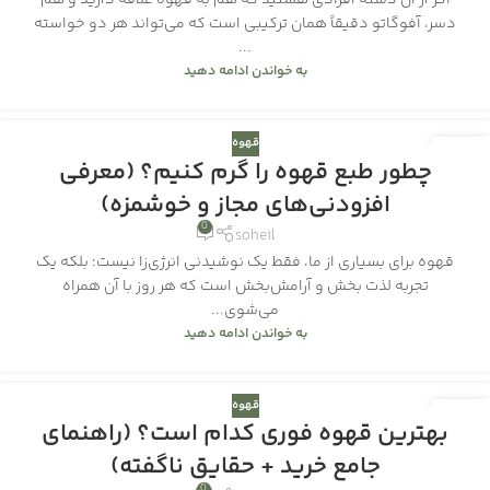
اگر از آن دسته افرادی هستید که هم به قهوه علاقه دارید و هم
دسر، آفوگاتو دقیقاً همان ترکیبی است که می‌تواند هر دو خواسته
...
به خواندن ادامه دهید
قهوه
18
چطور طبع قهوه را گرم کنیم؟ (معرفی
آذر
افزودنی‌های مجاز و خوشمزه)
0
soheil
قهوه برای بسیاری از ما، فقط یک نوشیدنی انرژی‌زا نیست؛ بلکه یک
تجربه لذت بخش و آرامش‌بخش است که هر روز با آن همراه
می‌شوی...
به خواندن ادامه دهید
قهوه
17
بهترین قهوه فوری کدام است؟ (راهنمای
آذر
جامع خرید + حقایق ناگفته)
0