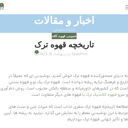
0
اخبار و مقالات
خانه
عمومی
عمومی
,
قهوه
,
کافه
تاریخچه قهوه ترک
2
admin
On اردیبهشت 16, 1403
به دنیای مسحورکننده قهوه ترک خوش آمدید، نوشیدنی ای که عمیقاً در
تاریخ و فرهنگ ترکیه ریشه دوانده است. قهوه ترک یک نوع قهوه سنتی
است که در کشورهای خاورمیانه و منطقه بالکان محبوب است. روش دم آوری
و سرو
قهوه کلاسیک ترک
با قهوه های دیگر متفاوت است.
مطالعه تاریخچه قهوه ترک سفری جذاب است که میراث غنی و سنت های
مرتبط با این نوشیدنی معطر را به نمایش می گذارد. بیایید به ریشه ها، آیین
ها و تأثیر جهانی قهوه ترک بپردازیم.