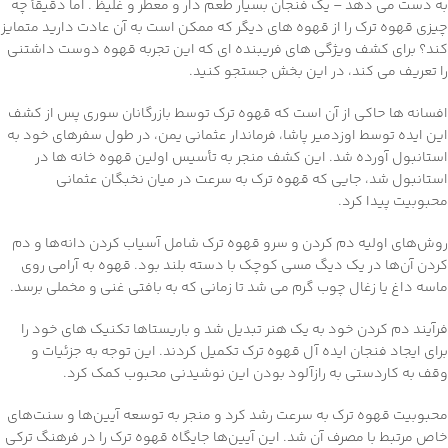
به دست می دهد – یک فنجان بسیار طعم دار و معطر و غلیظ . اما دقیقاً چه
چیزی قهوه ترک را از قهوه های دیگر که ممکن است به آن عادت دارید متمایز
کند؟ برای کشف ویژگی های فریبنده ای که این تجربه قهوه دوست داشتنی
را تعریف می کند، در این بخش جستجو کنید.
افسانه ها حاکی از آن است که قهوه ترک توسط بازرگانان سوری پس از کشف
این ایده توسط اوزدمیر پاشا، فرماندار عثمانی یمن، در طول سفرهای خود به
استانبول آورده شد. این کشف منجر به تأسیس اولین قهوه خانه ها در
استانبول شد، جایی که قهوه ترک به سرعت در میان نخبگان عثمانی
محبوبیت پیدا کرد.
روش‌های اولیه دم کردن و سرو قهوه ترک شامل آسیاب کردن دانه‌ها و دم
کردن آن‌ها در یک دیگ مسی کوچک با دسته بلند بود. قهوه به آرامی روی
ماسه داغ یا زغال چوب گرم می شد تا زمانی که به بافتی غنی و مخملی برسد.
فرآیند دم کردن خود به یک هنر تبدیل شد و باریستاها تکنیک های خود را
برای ایجاد فنجان ایده آل قهوه ترک تکمیل کردند. این توجه به جزئیات و
وقف به کاردستی به رازآلود بودن این نوشیدنی محبوب کمک کرد.
محبوبیت قهوه ترک به سرعت رشد کرد و منجر به توسعه آیین‌ها و سنت‌های
خاص مرتبط با مصرف آن شد. این آیین‌ها جایگاه قهوه ترک را در فرهنگ ترکی