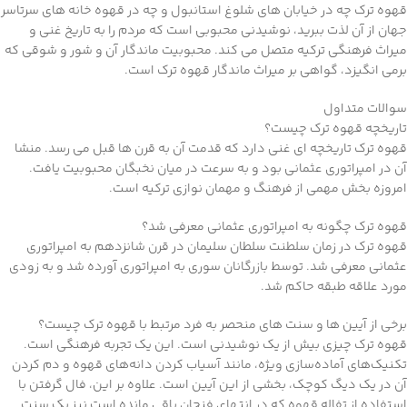
قهوه ترک چه در خیابان های شلوغ استانبول و چه در قهوه خانه های سرتاسر
جهان از آن لذت ببرید، نوشیدنی محبوبی است که مردم را به تاریخ غنی و
میراث فرهنگی ترکیه متصل می کند. محبوبیت ماندگار آن و شور و شوقی که
برمی انگیزد، گواهی بر میراث ماندگار قهوه ترک است.
سوالات متداول
تاریخچه قهوه ترک چیست؟
قهوه ترک تاریخچه ای غنی دارد که قدمت آن به قرن ها قبل می رسد. منشا
آن در امپراتوری عثمانی بود و به سرعت در میان نخبگان محبوبیت یافت.
امروزه بخش مهمی از فرهنگ و مهمان نوازی ترکیه است.
قهوه ترک چگونه به امپراتوری عثمانی معرفی شد؟
قهوه ترک در زمان سلطنت سلطان سلیمان در قرن شانزدهم به امپراتوری
عثمانی معرفی شد. توسط بازرگانان سوری به امپراتوری آورده شد و به زودی
مورد علاقه طبقه حاکم شد.
برخی از آیین ها و سنت های منحصر به فرد مرتبط با قهوه ترک چیست؟
قهوه ترک چیزی بیش از یک نوشیدنی است. این یک تجربه فرهنگی است.
تکنیک‌های آماده‌سازی ویژه، مانند آسیاب کردن دانه‌های قهوه و دم کردن
آن در یک دیگ کوچک، بخشی از این آیین است. علاوه بر این، فال گرفتن با
استفاده از تفاله قهوه که در انتهای فنجان باقی مانده است نیز یک سنت