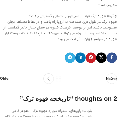
محبوب است.
چگونه قهوه ترک فراتر از امپراتوری عثمانی گسترش یافت؟
قهوه ترک در طول قرن هفدهم به اروپا راه یافت و در نقاط مختلف جهان
محبوبیت یافت. این بر توسعه فرهنگ قهوه در سطح جهان تأثیر گذاشت، از
جمله ایجاد اسپرسو. امروزه می توانید قهوه ترک را پیدا کنید که دوستداران
قهوه در سراسر جهان از آن لذت می برند.
Older
Newer
2 thoughts on “
تاریخچه قهوه ترک
”
بازتاب: باورهای اشتباه درباره قهوه ترک - هوفر کافی
بازتاب: قهوه ترک برای قلب مفید است یا مضر؟ - هوفر کافی