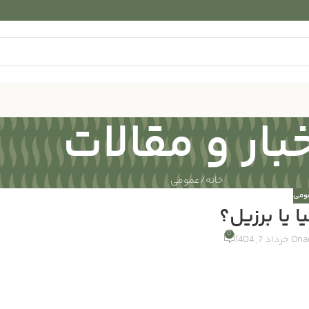
بار و مقالات
خانه
عمومی
ومی
ا یا برزیل؟
0
a
On خرداد 7, 1404