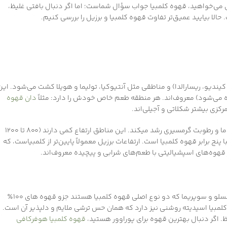
ای می‌خواهید، قهوه کلمبیا جواب سؤال شماست؛ اما اگر دنبال بافتی غلیظ،
لا بیایید عمیق‌تر تفاوت قهوه کلمبیا و برزیل را بررسی کنیم.
کیندیو، ریسارالدا) و مناطقی مثل آنتیوکیا، تولیما و هویلا کشت می‌شود. این
ه می‌شود) معروف‌اند. هر منطقه طعم خاص خودش را دارد: مثلاً
دان قهوه
زی بیشتر شکلاتی و آجیلی‌اند.
در جلگه‌های وسیع مینایس ژرایس و اسپیریتو سانتو، ترکیبی از دما و رطوبت گرمسیری رشد میکند. این مناطق ارتفاع کمی دارند (۸۰۰ تا ۱۲۰۰
نج برابر قهوه کلمبیا است. ارتفاعات برزیل معمولاً پایین‌تر از کلمبیاست، که
قهوه‌های اسپشیالیتی با طعم‌های شرابی و پیچیده معروف‌اند.
طعم قهوه، اولین چیزی است که موقع خرید قهوه به ذهن خطور میکند. اکسسلو و سوپریما که دو نوع اصلی قهوه کلمبیا هستند جزو قهوه های ۱۰۰٪
 کلمبیا اسیدیته روشنی نیز دارد که همان حس ترشی ملایم و دلپذیر آن است.
 اگر دنبال بهترین قهوه برای پوراوور هستید،
قهوه کلمبیا هوفرکافی