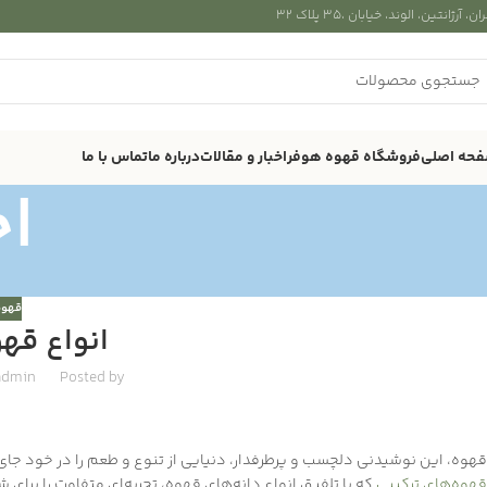
ان، آرژانتین، الوند، خیابان ،۳۵ پلاک ۳۲
حه اصلی
فروشگاه قهوه هوفر
اخبار و مقالات
درباره ما
تماس با ما
اخ
قهوه
انواع قه
admin
Posted by
قهوه، این نوشیدنی دلچسب و پرطرفدار، دنیایی از تنوع و طعم را در خود جای
قهوه‌های ترکیبی
که با تلفیق انواع دانه‌های قهوه، تجربه‌ای متفاوت را برای 